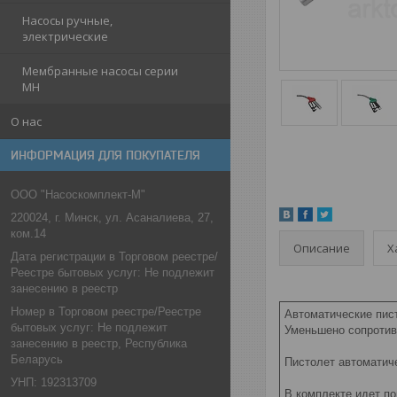
Насосы ручные,
электрические
Мембранные насосы серии
МН
О нас
ИНФОРМАЦИЯ ДЛЯ ПОКУПАТЕЛЯ
ООО "Насоскомплект-М"
220024, г. Минск, ул. Асаналиева, 27,
ком.14
Описание
Х
Дата регистрации в Торговом реестре/
Реестре бытовых услуг: Не подлежит
занесению в реестр
Номер в Торговом реестре/Реестре
Автоматические пис
бытовых услуг: Не подлежит
Уменьшено сопротив
занесению в реестр, Республика
Беларусь
Пистолет автоматич
УНП: 192313709
В комплекте идет по