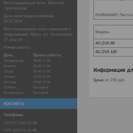
Регистрационный орган: Минский
горисполком
ВНИМАНИЕ! Пистоле
Дата регистрации компании:
29.07.2014
Местонахождение книги замечаний и
Модель
предложений: Минск, ул. Асаналиева,
27, ком.14
AC-ZVA 80
Режим работы:
AC-ZVA 120
День
Время работы
Понедельник
09:00-17:00
Вторник
09:00-17:00
Информация дл
Среда
09:00-17:00
Четверг
09:00-17:00
Цена:
от 235
руб.
Пятница
09:00-15:30
Суббота
Выходной
Воскресенье
Выходной
КОНТАКТЫ
+375 (17) 342-42-86
+375 (29) 319-42-86