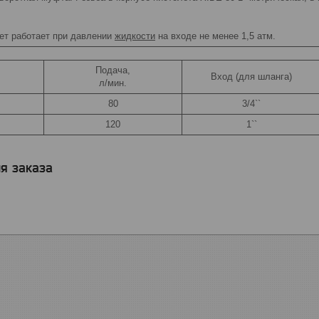
т работает при давлении
жидкости
на входе не менее 1,5 атм.
Подача,
Вход (для шланга)
л/мин.
80
3/4``
120
1``
я заказа